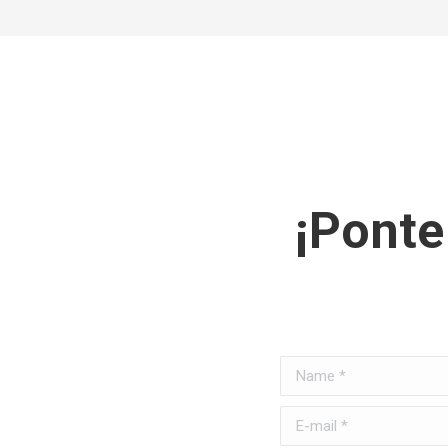
¡Ponte
Name *
E-mail *