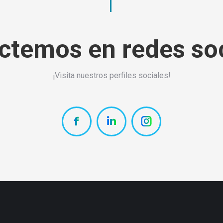
ctemos en redes soc
¡Visita nuestros perfiles sociales!
Facebook-
LinkBPO-
Instagram-
LINKBPO
Linkedin
LinkBPO