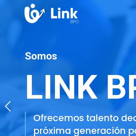
Somos
LINK B
Ofrecemos talento ded
próxima generación pa